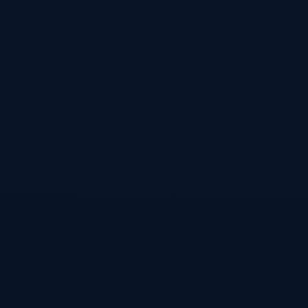
合作伙伴
满冠体育APP下载中心
↗
欧冠联赛直播
↗
九游移动端
↗
MK
体育
↗
BB体育
↗
Yamei Sports Online Site
↗
大发体育
↗
大
发体育官网
↗
英雄联盟季中冠军赛赔率网
↗
纬来体育
↗
社交平台
WeChat
Weibo
Douyin
Zhihu
© 2026 世界杯官方入口网 · 保留所有权利
隐私与数据
使用条款
联系支持