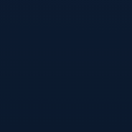
为什么这个入口页更“好用”
我们将最常见的需求拆分为可操作的入口：查赛程、看球队、
找场馆、追新闻、看比分。你不需要在多个页面间反复试错，
直接按目标进入对应中心即可。
路径清晰
把分散信息整理为“赛程—球队—场馆—新闻/比分”的连续流
程。
信息更聚焦
每个中心页只围绕一个核心任务组织内容，减少干扰。
更新与可用性