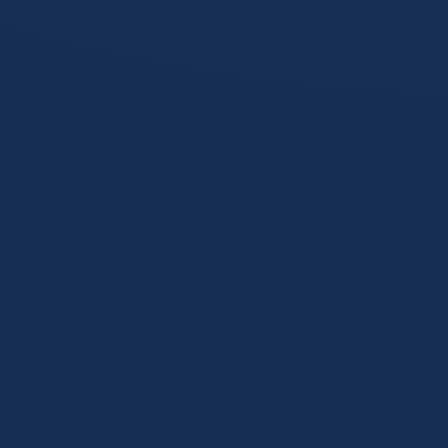
查看完整比赛时间、对阵与阶段节奏，快速定位你关心的场
次。
球队档案
推荐第2步
了解参赛球队概况、关键球员与历史表现，形成观赛“信息底
盘”。
场馆与城市
推荐第3步
快速掌握举办城市与球场要点，为观赛或行程规划提供参考。
实时比分