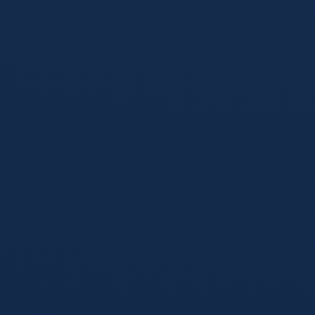
观赛指南
2026-07-08 07:03:57
世界杯大小球新手入门：常见问题、术语区别与读
盘基础一次看懂
这是一篇面向新手的世界杯大小球知识问答，重点讲清术语、
数字含义、半场与全场区别，以及如何正确理解进球数信息。
文章以观赛知识为主，帮助你建立基础概念，而不是把大小球
误当成比分猜测。
阅读详情