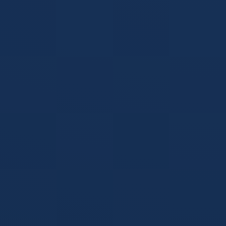
赛程时间线
从小组赛到决赛，一页掌握比赛节奏
城市与球场
赛区信息、容量要点与观赛建议
快速入口聚合：赛程 / 数据 / 场馆 / 新闻 / 比分
先看最新资讯
从“找信息”到“看懂比赛”的清晰路径
主页聚合入口并给出推荐顺序：先锁定赛程与对阵，再查看球
队面貌与关键数据，最后结合场馆与城市信息完善观赛计划，
同时用新闻与实时比分保持更新。
世界杯赛程
球队数据
举办城市
实时比分
赛程中心
推荐第1步