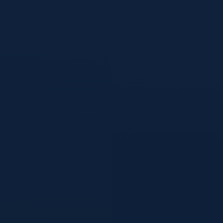
足球指南
2026-06-21 07:02:47
澳门投注足球之外的5种理性替代内容：不碰投注也
能看懂足球
搜索“澳门投注足球”的人，很多时候真正想要的并不是交易动
作本身，而是更快看懂比赛、提升观赛参与感。与其被敏感内
容牵着走，不如把注意力转向规则、战术、公开数据、赛事资
讯与球迷文化这5类更长期、也更健康的足球内容。
阅读详情